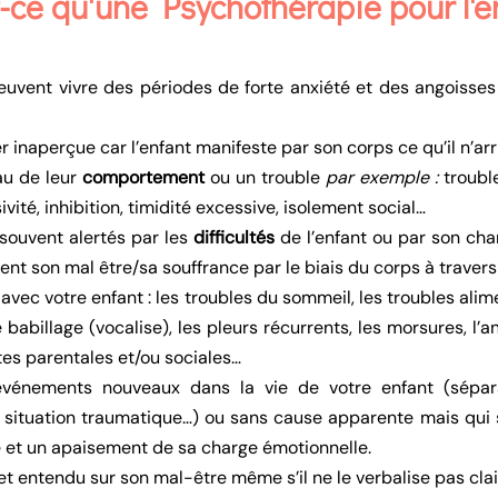
-ce qu'une Psychothérapie pour l'e
euvent vivre des périodes de forte anxiété et des angoisses
inaperçue car l’enfant manifeste par son corps ce qu’il n’arri
au de leur
comportement
ou un trouble
par exemple :
trouble
vité, inhibition, timidité excessive, isolement social…
 souvent alertés par les
difficultés
de l’enfant ou par son c
uvent son mal être/sa souffrance par le biais du corps à trav
ec votre enfant : les troubles du sommeil, les troubles alimen
babillage (vocalise), les pleurs récurrents, les morsures, l’an
ites parentales et/ou sociales…
énements nouveaux dans la vie de votre enfant (séparati
situation traumatique…) ou sans cause apparente mais qui si
e et un apaisement de sa charge émotionnelle.
 et entendu sur son mal-être même s’il ne le verbalise pas cla